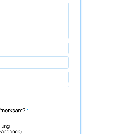
ufmerksam?
*
hlung
 Facebook)