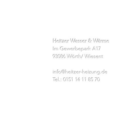
Heitzer Wasser & Wärme
Im Gewerbepark A17
93086 Wörth/ Wiesent
info@heitzer-heizung.de
Tel.: 0151 14 11 85 70