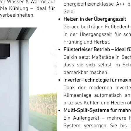
tzer Wasser & Wärme auf
Energieeffizienzklasse A++ b
ble Kühlung – ideal für
Geld.
werbeeinheiten.
Heizen in der Übergangszeit
Gerade bei trägen Fußbodenhe
in der Übergangszeit für s
Frühling und Herbst.
Flüsterleiser Betrieb – ideal 
Daikin setzt Maßstäbe in Sach
dass sie sich selbst im Sc
bemerkbar machen.
I
nverter-Technologie für maxim
Dank der modernen Inverter
Klimaanlage automatisch an
präzises Kühlen und Heizen o
Multi-Split-Systeme für meh
Ein Außengerät – mehrere R
System versorgen Sie bis z