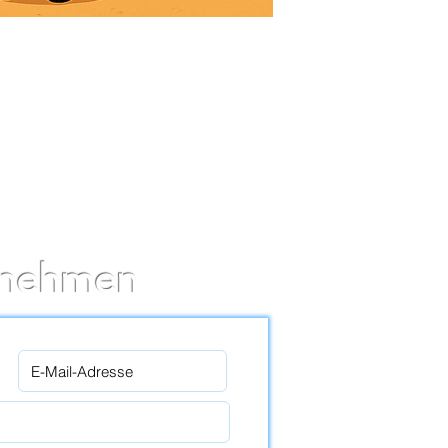
nd um die
lar oder
fnehmen