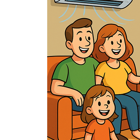
er eine
e
zählt zu den
en Methoden
 Ersetzen der
rden
em von
n
für
g oder