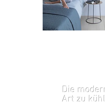
Die moder
Art zu küh